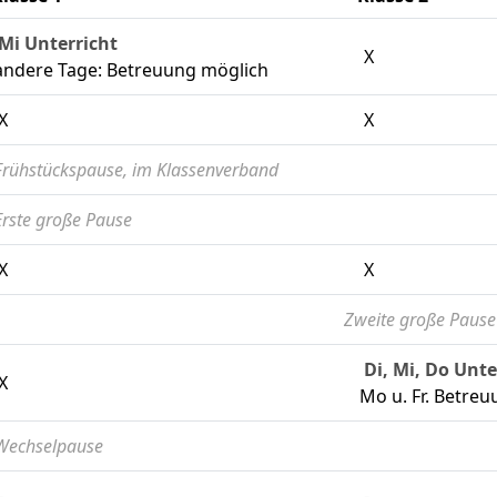
Mi Unterricht
X
andere Tage: Betreuung möglich
X
X
Frühstückspause, im Klassenverband
Erste große Pause
X
X
Zweite große Pause
Di, Mi, Do Unte
X
Mo u. Fr. Betre
Wechselpause
-
-