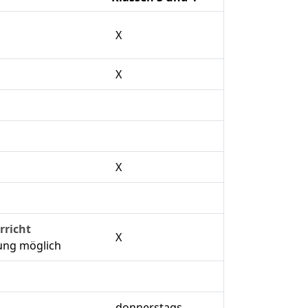
X
X
X
rricht
X
uung möglich
donnerstags